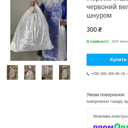
червоний ве
шнуром
300 ₴
В наявності
Код:
меш
Купити
+380 (68) 909-85-28
повернення товару п