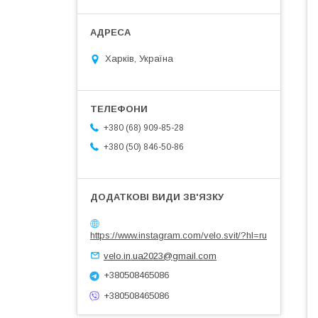
Харків, Україна
+380 (68) 909-85-28
+380 (50) 846-50-86
https://www.instagram.com/velo.svit/?hl=ru
velo.in.ua2023@gmail.com
+380508465086
+380508465086