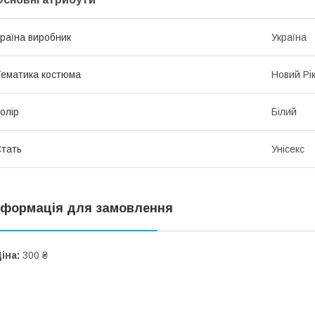
раїна виробник
Україна
ематика костюма
Новий Рі
олір
Білий
тать
Унісекс
нформація для замовлення
іна:
300 ₴