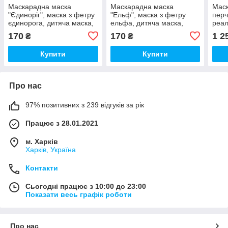
Маскарадна маска
Маскарадна маска
Маск
"Єдиноріг", маска з фетру
"Ельф", маска з фетру
пер
єдинорога, дитяча маска,
ельфа, дитяча маска,
реал
костюм єдинорога, морда
костюм ельфа, морда
хутр
170
170
1 2
₴
₴
єдинорога
ельфа, гнома
карн
Купити
Купити
Про нас
97% позитивних з 239 відгуків за рік
Працює з 28.01.2021
м. Харків
Харків, Україна
Контакти
Сьогодні працює з 10:00 до 23:00
Показати весь графік роботи
Про нас