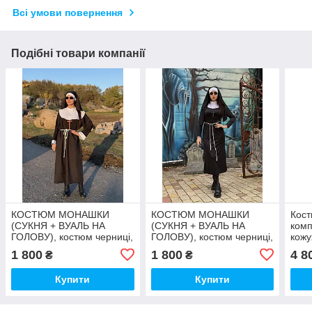
Всі умови повернення
Подібні товари компанії
КОСТЮМ МОНАШКИ
КОСТЮМ МОНАШКИ
Кост
(СУКНЯ + ВУАЛЬ НА
(СУКНЯ + ВУАЛЬ НА
комп
ГОЛОВУ), костюм черниці,
ГОЛОВУ), костюм черниці,
кожу
жіночий костюм
жіночий костюм
карн
1 800
1 800
4 8
₴
₴
Грін
Купити
Купити