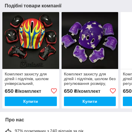
Подібні товари компанії
Комплект захисту для
Комплект захисту для
Комп
дітей і підлітків, шолом
дітей і підлітків, шолом без
діте
універсальний,
регулювання розміру,
регу
налокітники, наколінники,
налокітники, наколінники,
нало
650
650
650
₴/комплект
₴/комплект
рукавички + ШЛЕМ
рукавички + ШЛЕМ
рук
Купити
Купити
Про нас
97% позитивних з 240 відгуків за рік