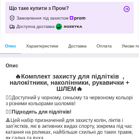
Що таке купити з Пром?
Замовлення під захистом
Доступна доставка
Опис
Характеристики
Доставка
Оплата
Умови п
Опис
🔥
Комплект захисту для підлітків ,
налокітники, наколінники, рукавички +
ШЛЕМ
🔥
👉🏻
Доступний у чорному, синьому та червоному кольорі
з різними кольорами шоломів!
👉🏻
Підходять для підлітків!
🔺
Цей набір призначений для захисту колін, ліктів і
зап'ястків, які в активних видах спорту, зокрема під час
катання на роликах, найбільше схильні до таких травм,
як садна та вуха.