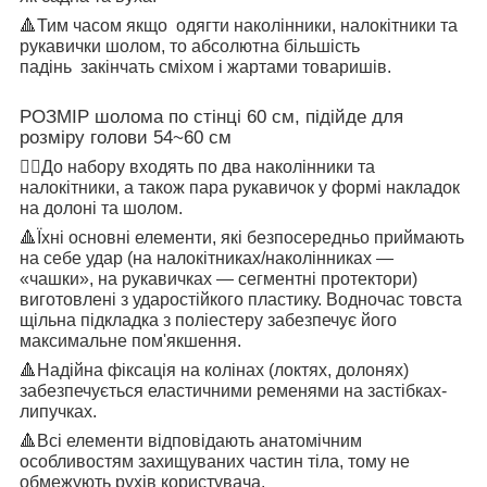
🔺
Тим часом якщо
одягти наколінники, налокітники та
рукавички шолом, то абсолютна більшість
падінь
закінчать сміхом і жартами товаришів.
РОЗМІР шолома по стінці 60 см, підійде для
розміру голови 54~60 см
👉🏻
До набору входять по два наколінники та
налокітники, а також пара рукавичок у формі накладок
на долоні та шолом.
🔺
Їхні основні елементи, які безпосередньо приймають
на себе удар (на налокітниках/наколінниках —
«чашки», на рукавичках — сегментні протектори)
виготовлені з ударостійкого пластику. Водночас товста
щільна підкладка з поліестеру забезпечує його
максимальне пом'якшення.
🔺
Надійна фіксація на колінах (локтях, долонях)
забезпечується еластичними ременями на застібках-
липучках.
🔺
Всі елементи відповідають анатомічним
особливостям захищуваних частин тіла, тому не
обмежують рухів користувача.