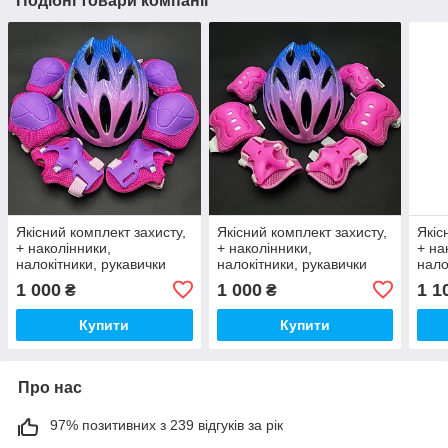
Подібні товари компанії
Якісний комплект захисту,
Якісний комплект захисту,
Якіс
+ наколінники,
+ наколінники,
+ на
налокітники, рукавички
налокітники, рукавички
нало
для дівчинки рожевий
для дівчинки рожевий
для 
1 000
1 000
1 1
₴
₴
захист
захист
захи
Купити
Купити
Про нас
97% позитивних з 239 відгуків за рік