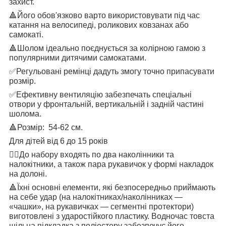
захист.
🔺
Його обов'язково варто використовувати під час
катання на велосипеді, роликових ковзанах або
самокаті.
🔺
Шолом ідеально поєднується за колірною гамою з
популярними дитячими самокатами.
✅
Регульовані ремінці дадуть змогу точно припасувати
розмір.
✅
Ефективну вентиляцію забезпечать спеціальні
отвори у фронтальній, вертикальній і задній частині
шолома.
🔺
Розмір:
54-62
см.
Для дітей від 6 до 15 років
👉🏻
До набору входять по два наколінники та
налокітники, а також пара рукавичок у формі накладок
на долоні.
🔺
Їхні основні елементи, які безпосередньо приймають
на себе удар (на налокітниках/наколінниках —
«чашки», на рукавичках — сегментні протектори)
виготовлені з ударостійкого пластику. Водночас товста
щільна підкладка з поліестеру забезпечує його