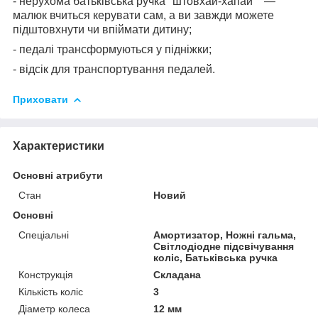
- нерухома батьківська ручка "штовхай-хапай"" —
малюк вчиться керувати сам, а ви завжди можете
підштовхнути чи впіймати дитину;
- педалі трансформуються у підніжки;
- відсік для транспортування педалей.
Приховати
Характеристики
Основні атрибути
Стан
Новий
Основні
Спеціальні
Амортизатор, Ножні гальма,
Світлодіодне підсвічування
коліс, Батьківська ручка
Конструкція
Складана
Кількість коліс
3
Діаметр колеса
12 мм