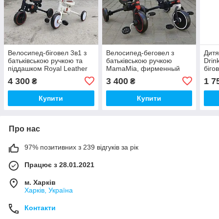
Велосипед-біговел 3в1 з
Велосипед-беговел з
Дитя
батьківською ручкою та
батьківською ручкою
Drin
піддашком Royal Leather
MamaMia, фирменный
біго
Trike 105-2 фірмовий
велосипед-беговел,
дити
4 300
3 400
1 7
₴
₴
велосипед-біговел,
беговел для ребенка,
для 
біговел для дитини
Купити
Купити
Про нас
97% позитивних з 239 відгуків за рік
Працює з 28.01.2021
м. Харків
Харків, Україна
Контакти