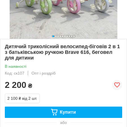
Дитячий триколісний велосипед-біговів 2 в 1
з батьківською ручкою Brave 616, беговел
для дитини
В наявності
Код: ск107
Опт і роздріб
2 200
₴
2 100 ₴
від 2 шт.
Купити
або