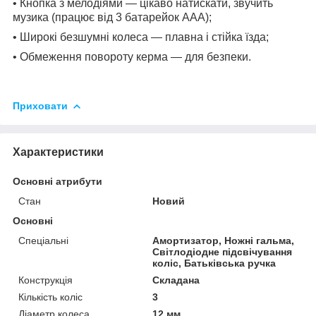
• Кнопка з мелодіями — цікаво натискати, звучить
музика (працює від 3 батарейок AAA);
• Широкі безшумні колеса — плавна і стійка їзда;
• Обмеження повороту керма — для безпеки.
Приховати
Характеристики
Основні атрибути
Стан
Новий
Основні
Спеціальні
Амортизатор, Ножні гальма,
Світлодіодне підсвічування
коліс, Батьківська ручка
Конструкція
Складана
Кількість коліс
3
Діаметр колеса
12 мм