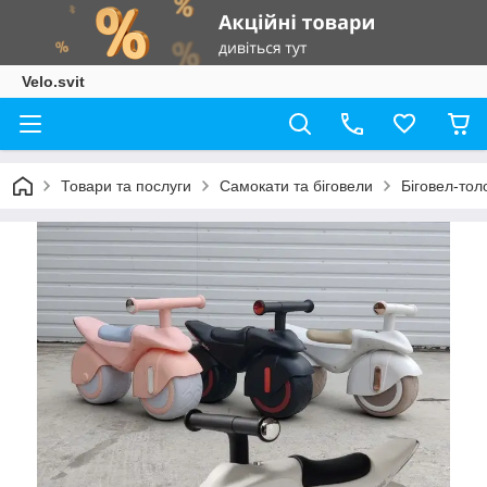
Velo.svit
Товари та послуги
Самокати та біговели
Біговел-тол