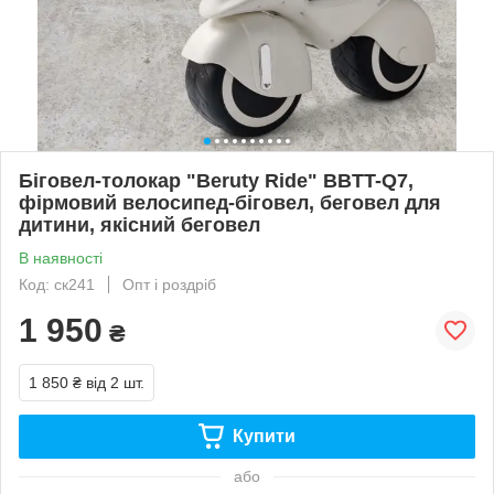
Біговел-толокар "Beruty Ride" BBTT-Q7,
фірмовий велосипед-біговел, беговел для
дитини, якісний беговел
В наявності
Код: ск241
Опт і роздріб
1 950
₴
1 850 ₴
від 2 шт.
Купити
або