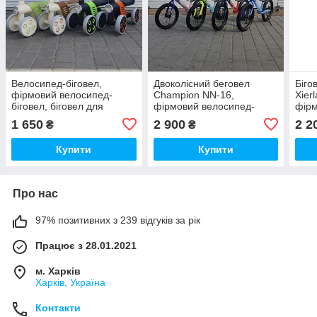
Велосипед-біговел,
Двоколісний беговел
Біго
фірмовий велосипед-
Champion NN-16,
Xier
біговел, біговел для
фірмовий велосипед-
фірм
дитини, якісний біговел
біговел, беговел для
біго
1 650
2 900
2 2
₴
₴
дитини
дити
Купити
Купити
Про нас
97% позитивних з 239 відгуків за рік
Працює з 28.01.2021
м. Харків
Харків, Україна
Контакти