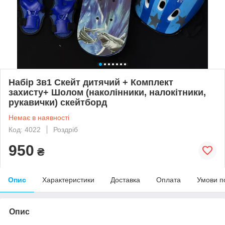
Набір 3в1 Скейт дитячий + Комплект
захисту+ Шолом (наколінники, налокітники,
рукавички) скейтборд
Немає в наявності
Код: 4022
Роздріб
950
₴
Опис
Характеристики
Доставка
Оплата
Умови п
Опис