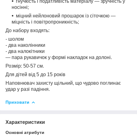
гнучкість і податливість матеріалу — зручність у
носінні;
міцний нейлоновий прошарок із сіточкою —
міцність і повітропроникність;
До набору входять:
- шолом
- два наколінники
- два налокітники
— пара рукавичок у формі накладок на долоні.
Розмір: 50-57 см.
Для дітей від 5 до 15 років
Наповнювач захисту щільний, що чудово поглинає
удар у разі падіння.
Приховати
Характеристики
Основні атрибути