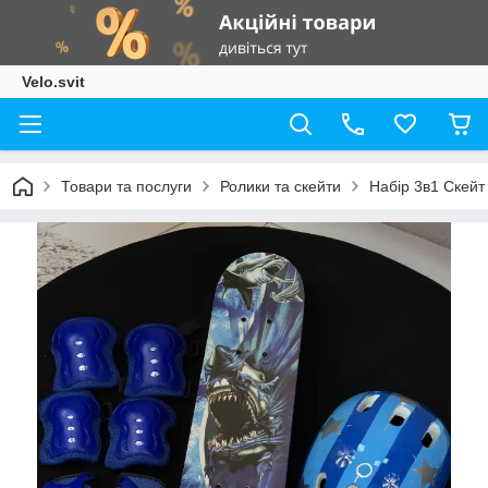
Velo.svit
Товари та послуги
Ролики та скейти
Набір 3в1 Скейт