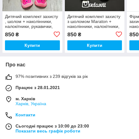
Дитячий комплект захисту
Дитячий комплект захисту
Фірм
, шолом + наколінники,
з шоломом Maraton +
захи
налокітники, рукавички,
наколінники, налокітники,
нако
якісний комплект захисту
рукавички
рука
850
850
850
₴
₴
для 
Купити
Купити
Про нас
97% позитивних з 239 відгуків за рік
Працює з 28.01.2021
м. Харків
Харків, Україна
Контакти
Сьогодні працює з 10:00 до 23:00
Показати весь графік роботи