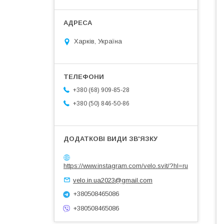
Харків, Україна
+380 (68) 909-85-28
+380 (50) 846-50-86
https://www.instagram.com/velo.svit/?hl=ru
velo.in.ua2023@gmail.com
+380508465086
+380508465086