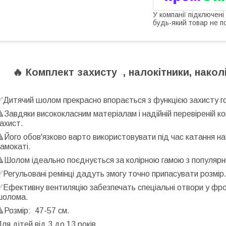
У компанії підключені
будь-який товар не п
🔥
Комплект захисту , налокітники, накол
✅
Дитячий шолом прекрасно впорається з функцією захисту г

Завдяки висококласним матеріалам і надійній перевіреній ко
захист.

Його обов'язково варто використовувати під час катання на
самокаті.

Шолом ідеально поєднується за колірною гамою з популяр
✅
Регульовані ремінці дадуть змогу точно припасувати розмір
✅
Ефективну вентиляцію забезпечать спеціальні отвори у фрон
шолома.

Розмір:
47-
57 см.
ля дітей від 3 до 13 років