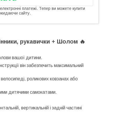
 електронні платежі. Тепер ви можете купити
окидаючи сайту.
інники, рукавички +
Шолом
🔥
олови вашої дитини.
нструкції він забезпечить максимальний
 велосипеді, роликових ковзанах або
ними дитячими самокатами.
.
тальній, вертикальній і задній частині