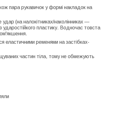
акож пара рукавичок у формі накладок на
е удар (на налокітниках/наколінниках —
 з ударостійкого пластику. Водночас товста
пом'якшення.
ься еластичними ременями на застібках-
щуваних частин тіла, тому не обмежують
ляли