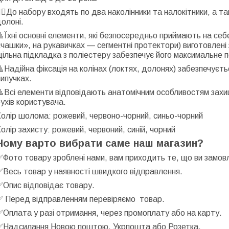
🏻
До набору входять по два наколінники та налокітники, а т
долоні.

Їхні основні елементи, які безпосередньо приймають на себ
чашки», на рукавичках — сегментні протектори) виготовлені
ільна підкладка з поліестеру забезпечує його максимальне 

Надійна фіксація на колінах (локтях, долонях) забезпечуєт
липучках.

Всі елементи відповідають анатомічним особливостям захи
ухів користувача.
Колір шолома: рожевий, червоно-чорний, синьо-чорний
олір захисту: рожевий, червоний, синій, чорний
Чому варто вибрати саме наш магазин?
✅
Фото товару зроблені нами, вам приходить те, що ви замов
✅
Весь товар у наявності швидкого відправлення.
✅
Опис відповідає товару.
✅
Перед відправленням перевіряємо
товар.
✅
Оплата у разі отримання, через промоплату або на карту.
✅
Надсилання Новою поштою, Укрпошта або Розетка.