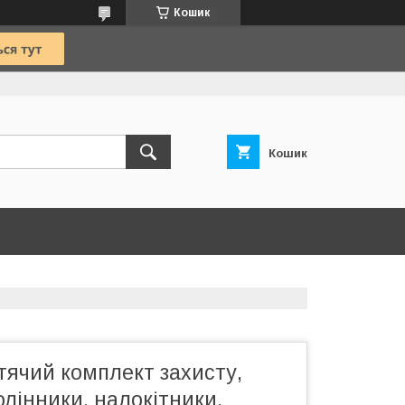
Кошик
Кошик
тячий комплект захисту,
лінники, налокітники,