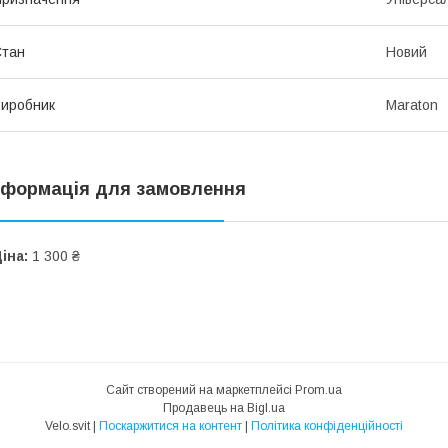
Стан
Новий
иробник
Maraton
нформація для замовлення
іна:
1 300 ₴
Сайт створений на маркетплейсі
Prom.ua
Продавець на Bigl.ua
Velo.svit |
Поскаржитися на контент
|
Політика конфіденційності