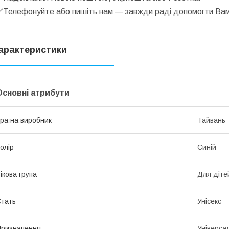
✅
Телефонуйте або пишіть нам — завжди раді допомогти Ва
арактеристики
Основні атрибути
раїна виробник
Тайвань
олір
Синій
ікова група
Для діте
тать
Унісекс
ризначення
Універса