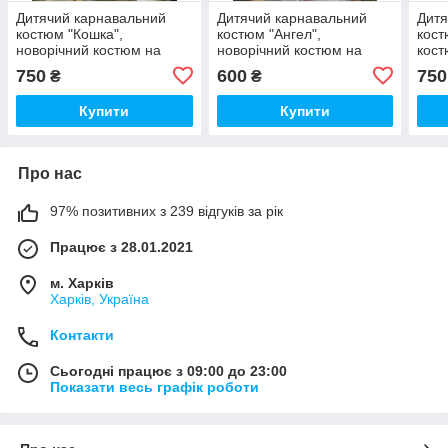
Дитячий карнавальний
Дитячий карнавальний
Дитя
костюм "Кошка",
костюм "Ангел",
кост
новорічний костюм на
новорічний костюм на
кост
ранок, дитячий костюм
ранок, дитячий костюм
кост
750
600
750
₴
₴
атласний з хутром
ангел криля з німбом
Купити
Купити
Про нас
97% позитивних з 239 відгуків за рік
Працює з 28.01.2021
м. Харків
Харків, Україна
Контакти
Сьогодні працює з 09:00 до 23:00
Показати весь графік роботи