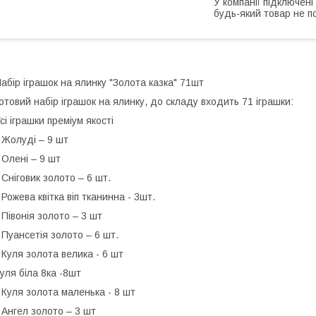
У компанії підключені
будь-який товар не п
абір іграшок на ялинку "Золота казка" 71шт
отовий набір іграшок на ялинку, до складу входить 71 іграшки:
сі іграшки преміум якості
 Жолуді – 9 шт
 Олені – 9 шт
 Сніговик золото – 6 шт.
 Рожева квітка віп тканинна - 3шт.
 Півонія золото – 3 шт
 Пуансетія золото – 6 шт.
 Куля золота велика - 6 шт
уля біла 8ка -8шт
 Куля золота маленька - 8 шт
 Ангел золото – 3 шт