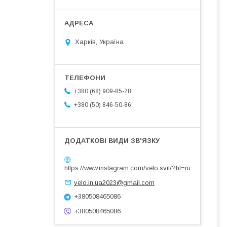
Харків, Україна
+380 (68) 909-85-28
+380 (50) 846-50-86
https://www.instagram.com/velo.svit/?hl=ru
velo.in.ua2023@gmail.com
+380508465086
+380508465086