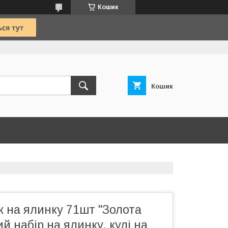
Кошик
Кошик
к на ялинку 71шт "Золота
ий набір на ялинку, кулі на