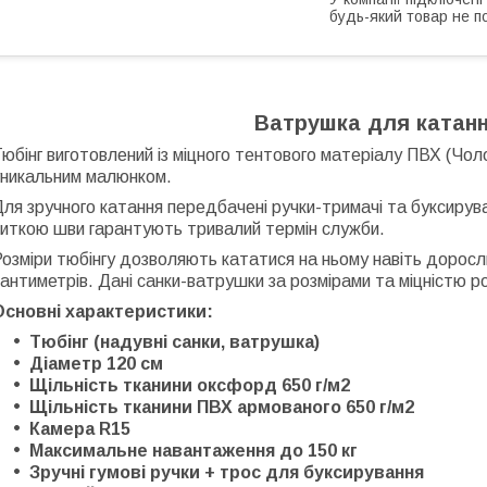
будь-який товар не п
Ватрушка для катання
юбінг виготовлений із міцного тентового матеріалу ПВХ (Чо
уникальним малюнком.
ля зручного катання передбачені ручки-тримачі та буксиру
ниткою шви гарантують тривалий термін служби.
озміри тюбінгу дозволяють кататися на ньому навіть доросл
антиметрів. Дані санки-ватрушки за розмірами та міцністю р
Основні характеристики:
Тюбінг (надувні санки, ватрушка)
Діаметр 120 см
Щільність тканини оксфорд 650 г/м2
Щільність тканини ПВХ армованого 650 г/м2
Камера R15
Максимальне навантаження до 150 кг
Зручні гумові ручки + трос для буксирування