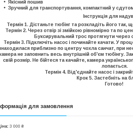
Якісний пошив
Зручний для транспортування, компактний у сдуто
Інструкція для наду
Термін 1. Дістаньте тюбінг та розкладіть його так,
Термін 2. Через отвір зі змійкою рівномірно та по це
Буксирувальний трос протягнути через с
Термін 3. Підключіть насос і починайте качати. У про
знаходилася приблизно по центру чохла санчат, при не
камера не заповнить весь внутрішній об'єм тюбінгу. За
свій розмір. Не бійтеся та качайте, камера українськ
лопається.
Термін 4. Від'єднайте насос і закрий
Крок 5. Застебніть на 
Готово!
нформація для замовлення
іна:
3 000 ₴