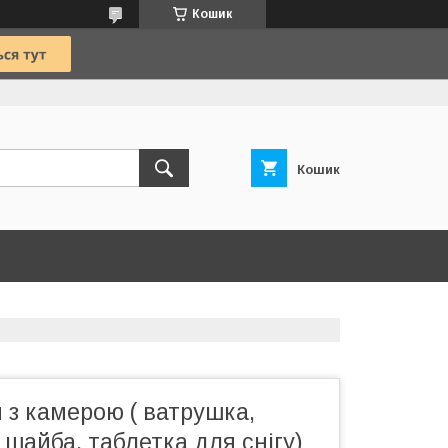
Кошик
Кошик
 з камерою ( ватрушка,
, шайба, таблетка для снігу)