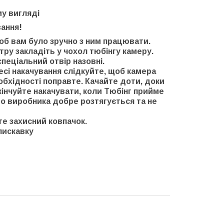
му вигляді
вання!
 щоб вам було зручно з ним працювати.
нтру закладіть у чохол тюбінгу камеру.
пеціальний отвір назовні.
цесі накачування слідкуйте, щоб камера
обхідності поправте. Качайте доти, доки
кінчуйте накачувати, коли Тюбінг прийме
ого виробника добре розтягується та не
те захисний ковпачок.
блискавку