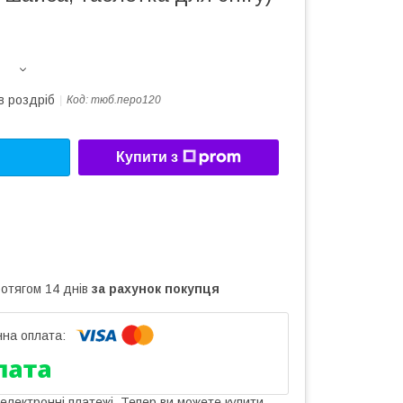
в роздріб
Код:
тюб.перо120
Купити з
ротягом 14 днів
за рахунок покупця
 електронні платежі. Тепер ви можете купити