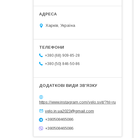
Харків, Україна
+380 (68) 909-85-28
+380 (50) 846-50-86
https://www.instagram.com/velo.svit/?hl=ru
velo.in.ua2023@gmail.com
+380508465086
+380508465086