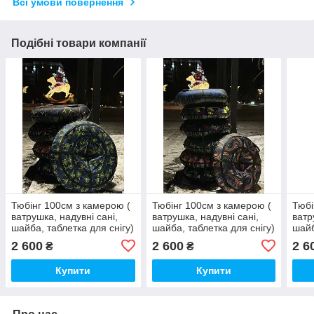
Всі умови повернення
Подібні товари компанії
Тюбінг 100см з камерою (
Тюбінг 100см з камерою (
Тюбі
ватрушка, надувні сані,
ватрушка, надувні сані,
ватр
шайба, таблетка для снігу)
шайба, таблетка для снігу)
шайб
2 600
2 600
2 6
₴
₴
Купити
Купити