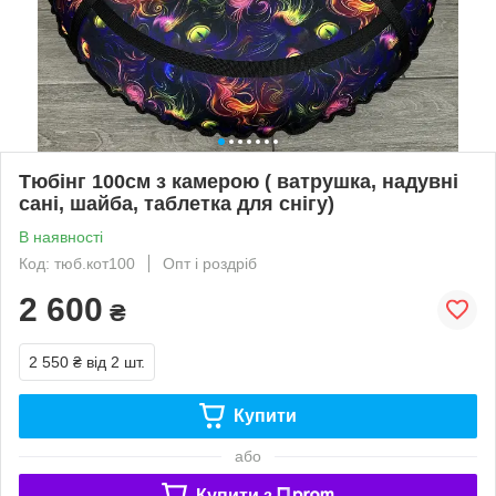
Тюбінг 100см з камерою ( ватрушка, надувні
сані, шайба, таблетка для снігу)
В наявності
Код: тюб.кот100
Опт і роздріб
2 600
₴
2 550 ₴
від 2 шт.
Купити
або
Купити з