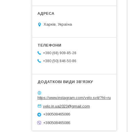
Харків, Україна
+380 (68) 909-85-28
+380 (50) 846-50-86
https://www.instagram.com/velo.svit/?hl=ru
velo.in.ua2023@gmail.com
+380508465086
+380508465086