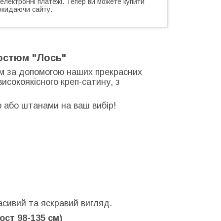
 електронні платежі. Тепер ви можете купити
окидаючи сайту.
остюм "Лось"
нім за допомогою наших прекрасних
високоякісного креп-сатину, з
 або штанами на ваш вибір!
сивий та яскравий вигляд.
рост 98-135 см)