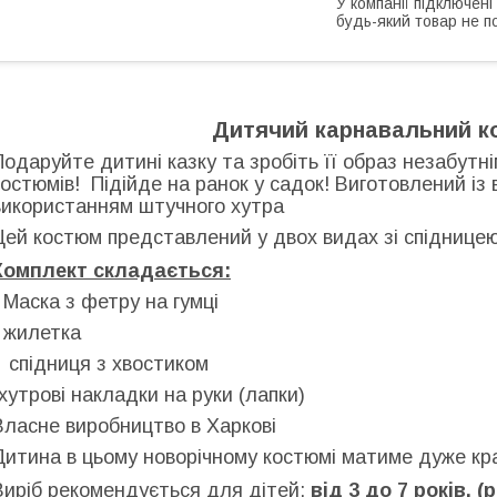
У компанії підключені
будь-який товар не п
Дитячий карнавальний к
Подаруйте дитині казку та зробіть її образ незабут
костюмів! Підійде на ранок у садок! Виготовлений із 
використанням штучного хутра
Цей костюм представлений у двох видах зі спідницею
Комплект складається:
- Маска з фетру на гумці
- жилетка
- спідниця з хвостиком
-хутрові накладки на руки (лапки)
Власне виробництво в Харкові
Дитина в цьому новорічному костюмі матиме дуже кра
Виріб рекомендується для дітей:
від 3 до 7 років. (