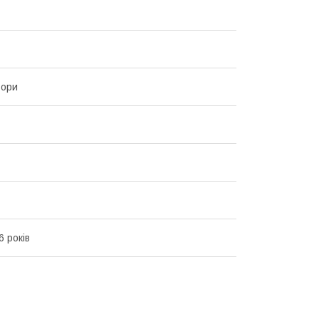
ьори
6 років