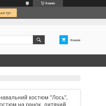
Кошик
Кошик
навальний костюм "Лось",
костюм на ранок, дитячий