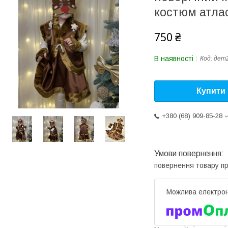
костюм атла
750 ₴
В наявності
Код:
дет
Купити
+380 (68) 909-85-28
повернення товару п