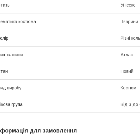
тать
Унісекс
ематика костюма
Тварини
олір
Різні кол
ип тканини
Атлас
Стан
Новий
ид виробу
Костюм
ікова група
Від 3 до 
нформація для замовлення