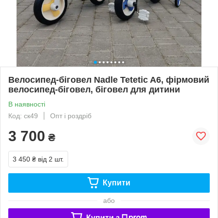
Велосипед-біговел Nadle Tetetic A6, фірмовий
велосипед-біговел, біговел для дитини
В наявності
Код: ск49
Опт і роздріб
3 700
₴
3 450 ₴
від 2 шт.
Купити
або
Купити з