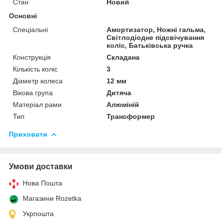
Стан
Новий
Основні
Спеціальні
Амортизатор, Ножні гальма,
Світлодіодне підсвічування
коліс, Батьківська ручка
Конструкція
Складана
Кількість коліс
3
Діаметр колеса
12 мм
Вікова група
Дитяча
Матеріал рами
Алюміній
Тип
Трансформер
Приховати
Умови доставки
Нова Пошта
Магазини Rozetka
Укрпошта