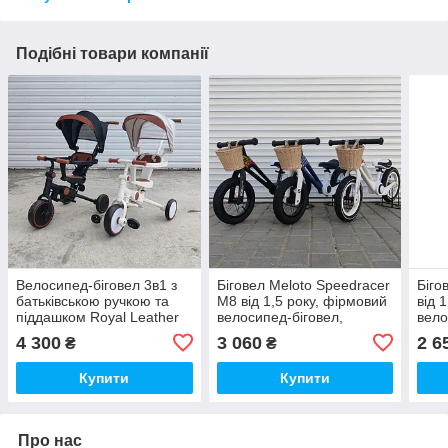
Подібні товари компанії
Велосипед-біговел 3в1 з
Біговел Meloto Speedracer
Біго
батьківською ручкою та
M8 від 1,5 року, фірмовий
від 
піддашком Royal Leather
велосипед-біговел,
вело
Trike 105-2 фірмовий
біговел для дитини
біго
4 300
3 060
2 6
₴
₴
велосипед-біговел,
біговел для дитини
Купити
Купити
Про нас