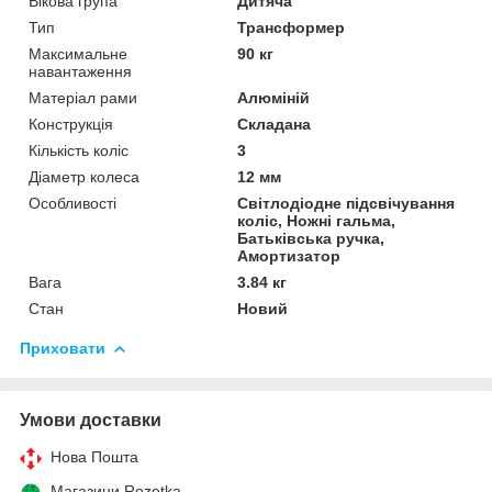
Вікова група
Дитяча
Тип
Трансформер
Максимальне
90 кг
навантаження
Матеріал рами
Алюміній
Конструкція
Складана
Кількість коліс
3
Діаметр колеса
12 мм
Особливості
Світлодіодне підсвічування
коліс, Ножні гальма,
Батьківська ручка,
Амортизатор
Вага
3.84 кг
Стан
Новий
Приховати
Умови доставки
Нова Пошта
Магазини Rozetka