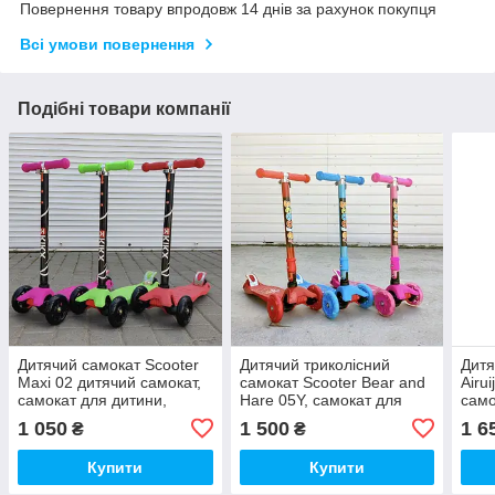
Повернення товару впродовж 14 днів за рахунок покупця
Всі умови повернення
Подібні товари компанії
Дитячий самокат Scooter
Дитячий триколісний
Дитя
Maxi 02 дитячий самокат,
самокат Scooter Bear and
Airu
самокат для дитини,
Hare 05Y, самокат для
само
якісний самокат
дитини, якісний самокат
дити
1 050
1 500
1 6
₴
₴
Купити
Купити