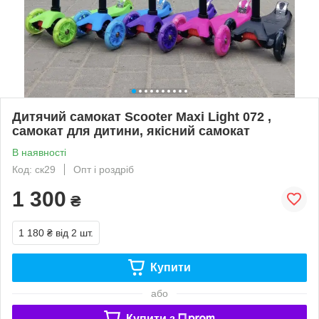
Дитячий самокат Scooter Maxi Light 072 ,
самокат для дитини, якісний самокат
В наявності
Код: ск29
Опт і роздріб
1 300
₴
1 180 ₴
від 2 шт.
Купити
або
Купити з