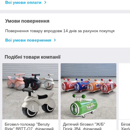
Всі умови оплати
Умови повернення
Повернення товару впродовж 14 днів за рахунок покупця
Всі умови повернення
Подібні товари компанії
Біговел-толокар "Beruty
Дитячий біговел "Ж/Б"
Біго
Ride" BBTT-Q7, фірмовий
Drink JB4, фірмовий
Xier