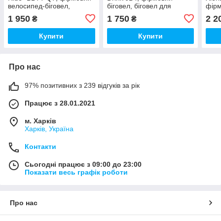
велосипед-біговел,
біговел, біговел для
фірм
беговел для дитини,
дитини, coca-cola fanta
біго
1 950
1 750
2 2
₴
₴
якісний беговел
для дитини
дити
Купити
Купити
Про нас
97% позитивних з 239 відгуків за рік
Працює з 28.01.2021
м. Харків
Харків, Україна
Контакти
Сьогодні працює з 09:00 до 23:00
Показати весь графік роботи
Про нас