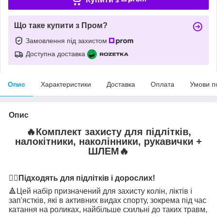
Що таке купити з Пром?
Замовлення під захистом
Доступна доставка
Опис
Характеристики
Доставка
Оплата
Умови п
Опис
🔥
Комплект захисту для підлітків,
налокітники, наколінники, рукавички +
ШЛЕМ
🔥
👉🏻
Підходять для підлітків і дорослих!
🔺
Цей набір призначений для захисту колін, ліктів і
зап'ястків, які в активних видах спорту, зокрема під час
катання на роликах, найбільше схильні до таких травм,