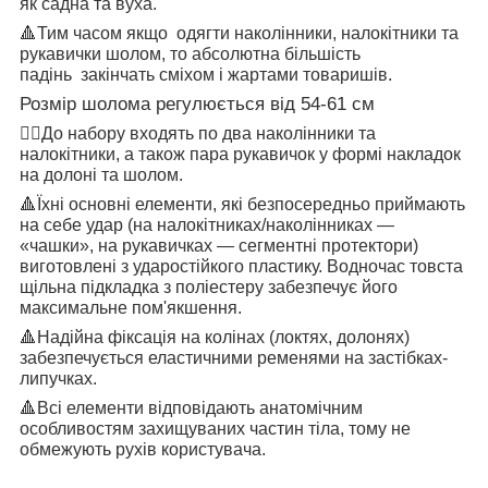
як садна та вуха.
🔺
Тим часом якщо
одягти наколінники, налокітники та
рукавички шолом, то абсолютна більшість
падінь
закінчать сміхом і жартами товаришів.
Розмір шолома регулюється від 54-61 см
👉🏻
До набору входять по два наколінники та
налокітники, а також пара рукавичок у формі накладок
на долоні та шолом.
🔺
Їхні основні елементи, які безпосередньо приймають
на себе удар (на налокітниках/наколінниках —
«чашки», на рукавичках — сегментні протектори)
виготовлені з ударостійкого пластику. Водночас товста
щільна підкладка з поліестеру забезпечує його
максимальне пом'якшення.
🔺
Надійна фіксація на колінах (локтях, долонях)
забезпечується еластичними ременями на застібках-
липучках.
🔺
Всі елементи відповідають анатомічним
особливостям захищуваних частин тіла, тому не
обмежують рухів користувача.