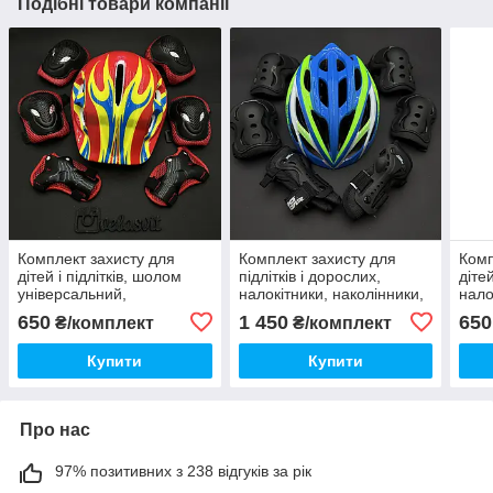
Подібні товари компанії
Комплект захисту для
Комплект захисту для
Комп
дітей і підлітків, шолом
підлітків і дорослих,
дітей
універсальний,
налокітники, наколінники,
нало
налокітники, наколінники,
рукавички + ШЛЕМ
рук
650
1 450
650
₴/комплект
₴/комплект
рукавички + ШЛЕМ
Купити
Купити
Про нас
97% позитивних з 238 відгуків за рік