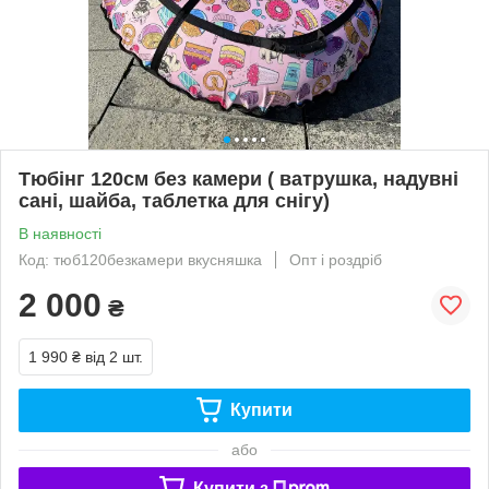
Тюбінг 120см без камери ( ватрушка, надувні
сані, шайба, таблетка для снігу)
В наявності
Код: тюб120безкамери вкусняшка
Опт і роздріб
2 000
₴
1 990 ₴
від 2 шт.
Купити
або
Купити з