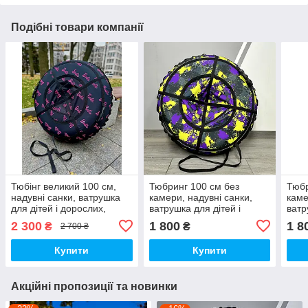
Подібні товари компанії
Тюбінг великий 100 см,
Тюбринг 100 см без
Тюбр
надувні санки, ватрушка
камери, надувні санки,
каме
для дітей і дорослих,
ватрушка для дітей і
ватр
тюбінг для катання на гірці
дорослих, тюбінг для
доро
2 300
1 800
1 8
₴
₴
2 700 ₴
катання на гірці
ката
Купити
Купити
Акційні пропозиції та новинки