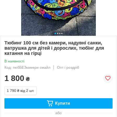
Тюбинг 100 см без камери, надувні санки,
ватрушка для дітей і дорослих, тюбінг для
катання на гірці
В наявності
Код: тюбБЕЗкамери смайл
Опт і роздріб
1 800
₴
1 790 ₴
від 2 шт.
Купити
або