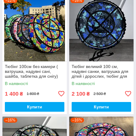
–22%
–16%
Тюбінг 100см без камери (
Тюбінг великий 100 см,
ватрушка, надувні сані,
надувні санки, ватрушка для
шайба, таблетка для снігу)
дітей і дорослих, тюбінг для
катання на гірці
В наявності
В наявності
1 400
2 100
₴
₴
1 800 ₴
2 500 ₴
Купити
Купити
–16%
–16%