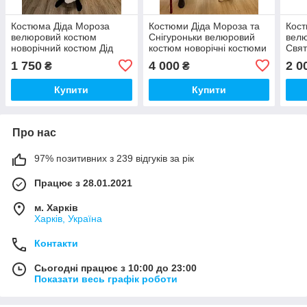
Костюма Діда Мороза
Костюми Діда Мороза та
Кост
велюровий костюм
Снігуроньки велюровий
вел
новорічний костюм Дід
костюм новорічні костюми
Свят
Мороз, червоний Дід
Дідусь Мороз, Дід Мороз
ново
1 750
4 000
2 0
₴
₴
Мороз
та Снігуронька
Моро
Купити
Купити
Про нас
97% позитивних з 239 відгуків за рік
Працює з 28.01.2021
м. Харків
Харків, Україна
Контакти
Сьогодні працює з 10:00 до 23:00
Показати весь графік роботи