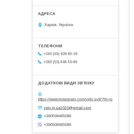
Харків, Україна
+380 (68) 909-85-28
+380 (50) 846-50-86
https://www.instagram.com/velo.svit/?hl=ru
velo.in.ua2023@gmail.com
+380508465086
+380508465086