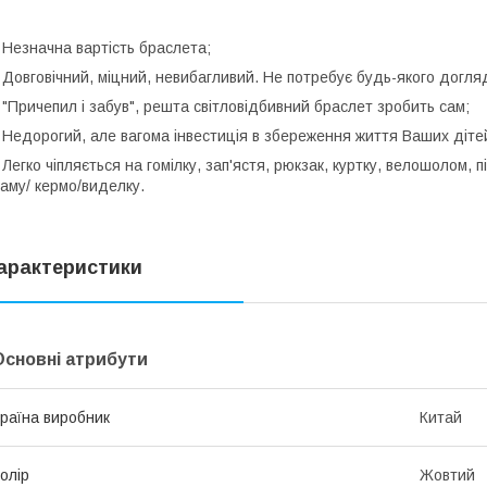
 Незначна вартість браслета;
 Довговічний, міцний, невибагливий. Не потребує будь-якого догля
 "Причепил і забув", решта світловідбивний браслет зробить сам;
 Недорогий, але вагома інвестиція в збереження життя Ваших дітей
 Легко чіпляється на гомілку, зап'ястя, рюкзак, куртку, велошолом,
аму/ кермо/виделку.
арактеристики
Основні атрибути
раїна виробник
Китай
олір
Жовтий