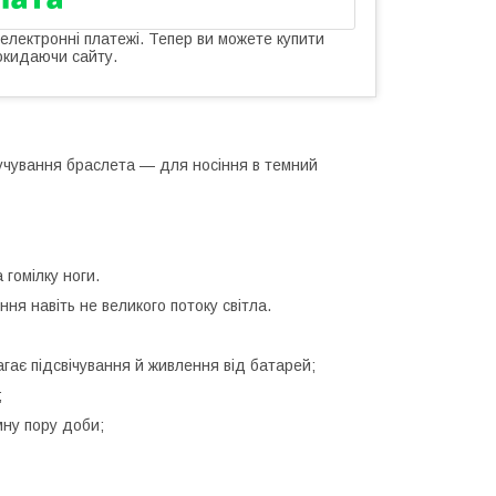
 електронні платежі. Тепер ви можете купити
окидаючи сайту.
ручування браслета — для носіння в темний
 гомілку ноги.
ня навіть не великого потоку світла.
агає підсвічування й живлення від батарей;
;
мну пору доби;