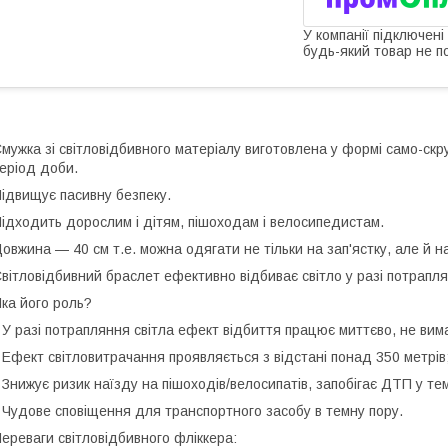
У компанії підключені
будь-який товар не п
мужка зі світловідбивного матеріалу виготовлена у формі само-ск
еріод доби.
ідвищує пасивну безпеку.
ідходить дорослим і дітям, пішоходам і велосипедистам.
овжина — 40 см т.е. можна одягати не тільки на зап'ястку, але й на
вітловідбивний браслет ефективно відбиває світло у разі потраплян
ка його роль?
 У разі потрапляння світла ефект відбиття працює миттєво, не вим
 Ефект світловитрачання проявляється з відстані понад 350 метрів
 Знижує ризик наїзду на пішоходів/велосипатів, запобігає ДТП у те
 Чудове сповіщення для транспортного засобу в темну пору.
ереваги світловідбивного фліккера: