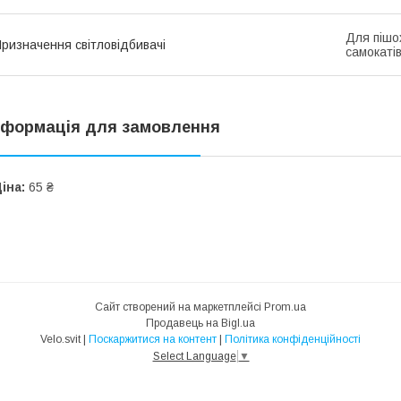
Для пішох
ризначення світловідбивачі
самокаті
нформація для замовлення
іна:
65 ₴
Сайт створений на маркетплейсі
Prom.ua
Продавець на Bigl.ua
Velo.svit |
Поскаржитися на контент
|
Політика конфіденційності
Select Language
▼