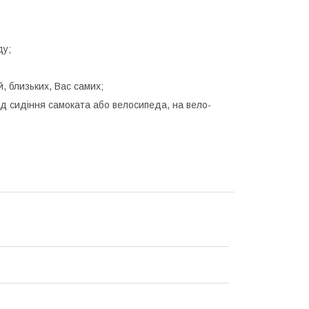
ду;
, близьких, Вас самих;
 під сидіння самоката або велосипеда, на вело-