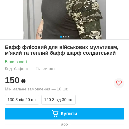
Бафф флісовий для військових мультикам,
м'який та теплий бафф шарф солдатський
В наявності
Код: бафопт
Тільки опт
150
₴
Мінімальне замовлення — 10 шт.
130 ₴
від 20 шт.
120 ₴
від 30 шт.
Купити
або