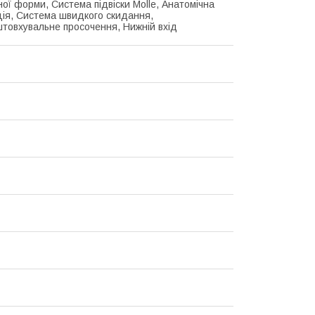
ної форми, Система підвіски Molle, Анатомічна
ція, Система швидкого скидання,
товхувальне просочення, Нижній вхід