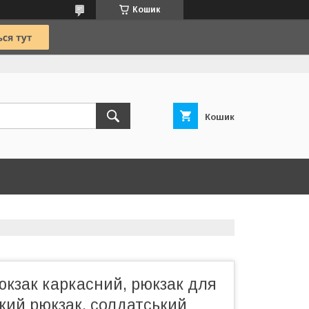
Кошик
Кошик
кзак каркасний, рюкзак для
кий рюкзак, солдатський