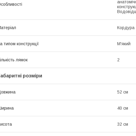
анатоміч
собливості
конструк
Водовідш
атеріал
Кордура
а типом конструкції
М'який
ількість лямок
2
Габаритні розміри
Довжина
52 см
Ширина
40 см
исота
32 см