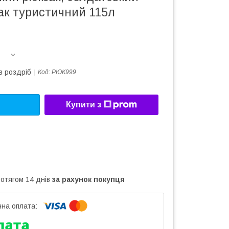
ак туристичний 115л
в роздріб
Код:
РЮК999
Купити з
ротягом 14 днів
за рахунок покупця