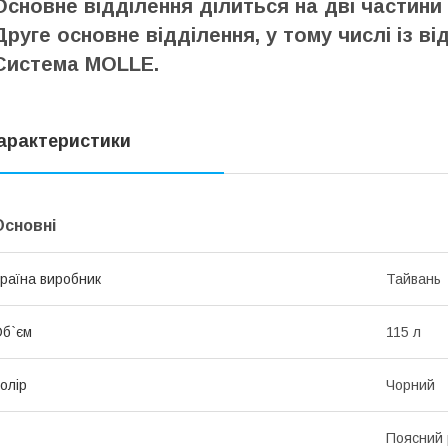
Основне відділення ділиться на дві частини 
Друге основне відділення, у тому числі із в
Система MOLLE.
арактеристики
Основні
раїна виробник
Тайвань
б`єм
115 л
олір
Чорний
Поясний 