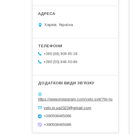
Харків, Україна
+380 (68) 909-85-28
+380 (50) 846-50-86
https://www.instagram.com/velo.svit/?hl=ru
velo.in.ua2023@gmail.com
+380508465086
+380508465086