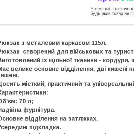
У компанії підключені
будь-який товар не п
Рюкзак з металевим каркасом 115л.
Рюкзак створений для військових та турист
Виготовлений із щільної тканини - кордури, 
Має велике основне відділення, дві кишені на 
кишені.
Досить місткий, практичний та універсальний
Характеристики:
Об'єм: 70 л;
Надійна фурнітура.
Основне відділення на затяжках.
Усередині підкладка.