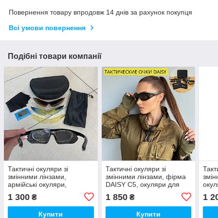
Повернення товару впродовж 14 днів за рахунок покупця
Всі умови повернення
Подібні товари компанії
Тактичні окуляри зі
Тактичні окуляри зі
Такт
змінними лінзами,
змінними лінзами, фірма
змін
армійські окуляри,
DAISY С5, окуляри для
окул
окуляри для військових,
військових, окуляри для
окул
1 300
1 850
1 2
₴
₴
окуляри для стрільби,
стрільби, антивідблиск
анти
антивідблиски окуляри
окуляри
Купити
Купити