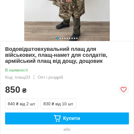
Водовідштовхувальний плащ для
військових, плащ-намет для солдатів,
армійський плащ від дощу, дощовик
В наявності
Код: плащ03
Опт і роздріб
850
₴
840 ₴
від 2 шт.
830 ₴
від 10 шт.
Купити
або