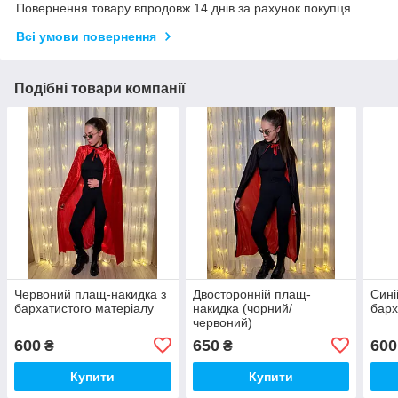
Повернення товару впродовж 14 днів за рахунок покупця
Всі умови повернення
Подібні товари компанії
Червоний плащ-накидка з
Двосторонній плащ-
Сині
бархатистого матеріалу
накидка (чорний/
барх
червоний)
600
650
600
₴
₴
Купити
Купити