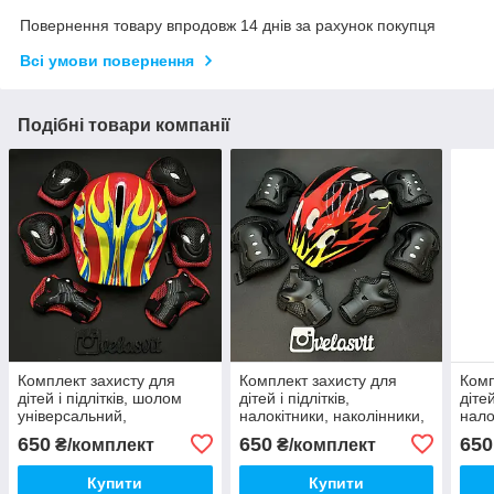
Повернення товару впродовж 14 днів за рахунок покупця
Всі умови повернення
Подібні товари компанії
Комплект захисту для
Комплект захисту для
Комп
дітей і підлітків, шолом
дітей і підлітків,
дітей
універсальний,
налокітники, наколінники,
нало
налокітники, наколінники,
рукавички + ШЛЕМ
рук
650
650
650
₴/комплект
₴/комплект
рукавички + ШЛЕМ
Купити
Купити