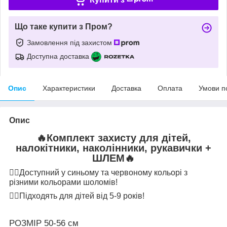
Що таке купити з Пром?
Замовлення під захистом
Доступна доставка
Опис
Характеристики
Доставка
Оплата
Умови п
Опис
🔥
Комплект захисту для дітей,
налокітники, наколінники, рукавички +
ШЛЕМ
🔥
👉🏻
Доступний у синьому та червоному кольорі з
різними кольорами шоломів!
👉🏻
Підходять для дітей від 5-9 років!
РОЗМІР 50-56 см