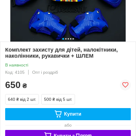
Комплект захисту для дітей, налокітники,
наколінники, рукавички + ШЛЕМ
В наявності
Код: 4105
Опт і роздріб
650
₴
640 ₴
від 2 шт.
500 ₴
від 5 шт.
Купити
або
Купити з