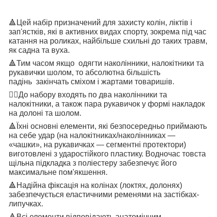
🔺
Цей набір призначений для захисту колін, ліктів і
зап'ястків, які в активних видах спорту, зокрема під час
катання на роликах, найбільше схильні до таких травм,
як садна та вуха.
🔺
Тим часом якщо
одягти наколінники, налокітники та
рукавички шолом, то абсолютна більшість
падінь
закінчать сміхом і жартами товаришів.
👉🏻
До набору входять по два наколінники та
налокітники, а також пара рукавичок у формі накладок
на долоні та шолом.
🔺
Їхні основні елементи, які безпосередньо приймають
на себе удар (на налокітниках/наколінниках —
«чашки», на рукавичках — сегментні протектори)
виготовлені з ударостійкого пластику. Водночас товста
щільна підкладка з поліестеру забезпечує його
максимальне пом'якшення.
🔺
Надійна фіксація на колінах (локтях, долонях)
забезпечується еластичними ременями на застібках-
липучках.
🔺
Всі елементи відповідають анатомічним