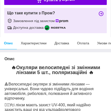
Що таке купити з Пром?
Замовлення під захистом
Доступна доставка
Опис
Характеристики
Доставка
Оплата
Умови п
Опис
🔥
Окуляри велосипедні зі змінними
лінзами 5 шт., поляризаційні
🔥
🔺
Велосипедні окуляри зі змінними лінзами —
універсальні. Вони чудово підійдуть для водіння
автомобіля, риболовлі, полювання й активного
відпочинку.
👉🏻
Усі лінзи мають захист UV-400, який надійно
захистить ваші очі від ультрафіолетового