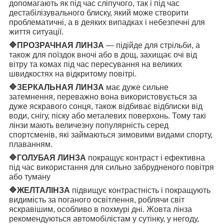
допомагають як під час сліпучого, так і під час
дестабілізувального блиску, який може створити
проблематичні, а в деяких випадках і небезпечні для
життя ситуації.
🔷
ПРОЗРАЧНАЯ ЛИНЗА
— підійде для стрільби, а
також для поїздок вночі або в дощ, захищає очі від
вітру та комах під час пересування на великих
швидкостях на відкритому повітрі.
🔷
ЗЕРКАЛЬНАЯ ЛИНЗА
має дуже сильне
затемнення, переважно вона використовується за
дуже яскравого сонця, також відбиває відблиски від
води, снігу, піску або металевих поверхонь. Тому такі
лінзи мають величезну популярність серед
спортсменів, які займаються зимовими видами спорту,
плаванням.
🔷
ГОЛУБАЯ ЛИНЗА
покращує контраст і ефективна
під час використання для сильно забрудненого повітря
або туману
🔷
ЖЕЛТАЛІНЗА
підвищує контрастність і покращують
видимість за поганого освітлення, роблячи світ
яскравішим, особливо в похмурі дні. Жовта лінза
рекомендуються автомобілістам у сутінку, у негоду,