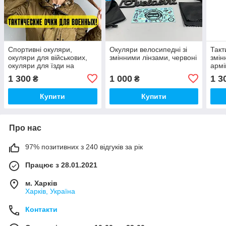
Спортивні окуляри,
Окуляри велосипедні зі
Такт
окуляри для військових,
змінними лінзами, червоні
змін
окуляри для їзди на
армі
велосипеді, окуляри зі
окул
1 300
1 000
1 3
₴
₴
змінними лінзами, захисні
окул
окуляри
анти
Купити
Купити
Про нас
97% позитивних з 240 відгуків за рік
Працює з 28.01.2021
м. Харків
Харків, Україна
Контакти