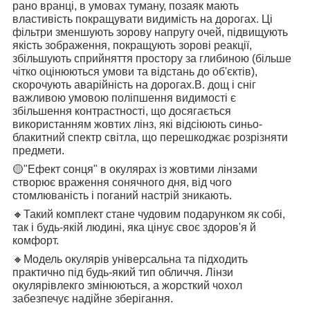
рано вранці, в умовах туману, позаяк мають
властивість покращувати видимість на дорогах. Ці
фільтри зменшують зорову напругу очей, підвищують
якість зображення, покращують зорові реакції,
збільшують сприйняття простору за глибиною (більше
чітко оцінюються умови та відстань до об'єктів),
скорочують аварійність на дорогах.В. дощ і сніг
важливою умовою поліпшення видимості є
збільшення контрастності, що досягається
використанням жовтих лінз, які відсіюють синьо-
блакитний спектр світла, що перешкоджає розрізняти
предмети.
🟡
"Ефект сонця" в окулярах із жовтими лінзами
створює враження сонячного дня, від чого
стомлюваність і поганий настрій зникають.
🔸
Такий комплект стане чудовим подарунком як собі,
так і будь-якій людині, яка цінує своє здоров'я й
комфорт.
🔸
Модель окулярів універсальна та підходить
практично під будь-який тип обличчя. Лінзи
окулярівлекго змінюються, а жорсткий чохол
забезпечує надійне зберігання.