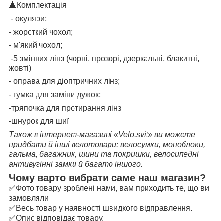
🔺
Комплектація
- окуляри;
- жорсткий чохол;
- м'який чохол;
-5 змінних лінз (чорні, прозорі, дзеркальні, блакитні,
жовті)
- оправа для діоптричних лінз;
- гумка для заміни дужок;
-тряпочка для протирання лінз
-шнурок для шиї
Також в інтернет-магазині «Velo.svit» ви можете
придбати й інші велотовари: велосумки, моноблоки,
гальма, багажник, шини та покришки, велосипедні
антивугінні замки й багато іншого.
Чому варто вибрати саме наш магазин?
✅Фото товару зроблені нами, вам приходить те, що ви
замовляли
✅Весь товар у наявності швидкого відправлення.
✅Опис відповідає товару.