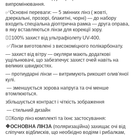
випромінювання.
✅
Основні переваги: — 5 змінних лінз ( жовті,
дзеркальні, прозорі, блакитні, чорні) — до набору
входить спеціальна діоптрична рамка — друга оправа,
в яку вставляються лінзи для корекції зору.
👉🏻
100% захист від ультрафіолету UV-400.
✅
Лінзи виготовлені з високоміцного полікарбонату.
— захист від вітру — окуляри мають додаткові
ущільнювачі, що забезпечує захист очей навіть на
великих швидкостях.
— протиударні лінзи — витримують рикошет олив'яної
кулі.
— зменшується зорова напруга та очі менше
втомлюються.
збільшується контраст і чіткість зображення
— стильний дизайн
👉🏻
Колір лінз комплекті та їхнє застосування:
🔷
ОСНОВНА ЛІНЗА
(поляризаційна) захищає очі від
сліпучих відблисків, що необхідно водіям і рибалкам,